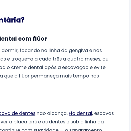
ntária?
ental com flúor
 dormir, focando na linha da gengiva e nos
as e troque-a a cada três a quatro meses, ou
pa o creme dental após a escovação e evite
a que o flúor permaneça mais tempo nos
cova de dentes
não alcança.
Fio dental
, escovas
ver a placa entre os dentes e sob a linha da
o, continue com suavidade — o sangramento