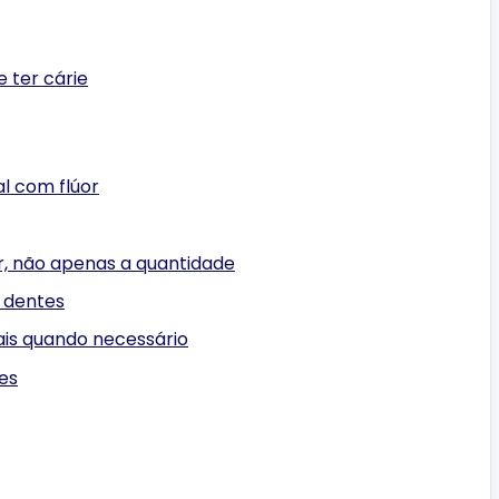
 ter cárie
l com flúor
, não apenas a quantidade
 dentes
nais quando necessário
es