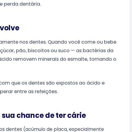
e perda dentária.
nvolve
riamente nos dentes. Quando você come ou bebe
car, pão, biscoitos ou suco — as bactérias da
ácido removem minerais do esmalte, tornando o
a com que os dentes são expostos ao ácido e
perar entre as refeições.
sua chance de ter cárie
e os dentes (acúmulo de placa, especialmente