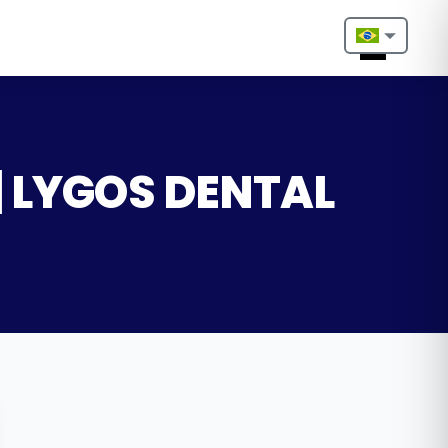
Nederlands
English
Français
 | LYGOS DENTAL
Deutsch
Português
Español
Türkçe
Italiano
Български