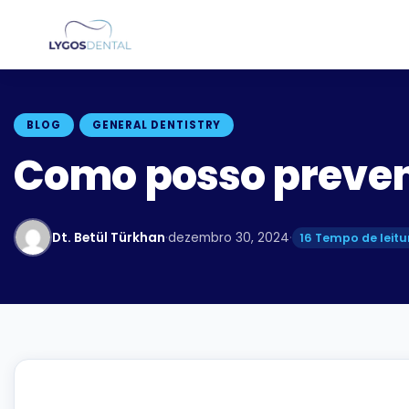
BLOG
GENERAL DENTISTRY
Como posso preveni
Dt. Betül Türkhan
·
dezembro 30, 2024
·
16 Tempo de leitu