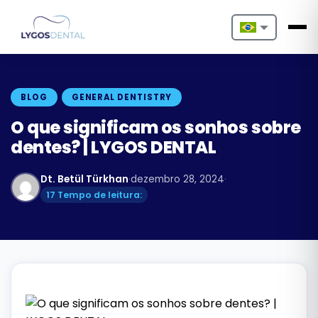
Nederlands
English
BLOG
GENERAL DENTISTRY
Français
O que significam os sonhos sobre
dentes? | LYGOS DENTAL
Deutsch
Dt. Betül Türkhan
·
dezembro 28, 2024
·
Português
17 Tempo de leitura:
Español
Türkçe
Italiano
Български