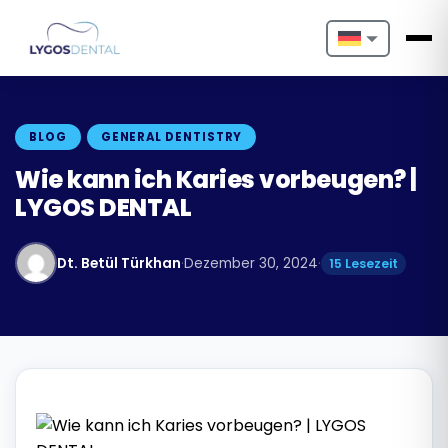
Nederlands
English
BLOG
GENERAL DENTISTRY
Français
Wie kann ich Karies vorbeugen? |
LYGOS DENTAL
Deutsch
Português
Dt. Betül Türkhan
·
Dezember 30, 2024
·
15 Lesezeit
Español
Türkçe
Italiano
Български