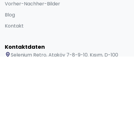
Vorher-Nachher-Bilder
Blog
Kontakt
Kontaktdaten
Selenium Retro, Ataköy 7-8-9-10. Kısım, D-100
Güney Yanyolu No:18/A Bakırköy İstanbul 34158 TR
+90 538 416 61 91
sales@lygosdental.com
Mo – Sa: 09:00 – 18:00 Uhr
© 2026 Lygos Dental. Alle Rechte vorbehalten.