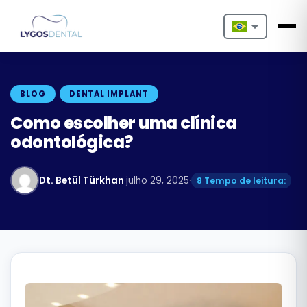
Nederlands
English
BLOG
DENTAL IMPLANT
Français
Como escolher uma clínica
odontológica?
Deutsch
Português
Dt. Betül Türkhan
·
julho 29, 2025
·
8 Tempo de leitura:
Español
Türkçe
Italiano
Български