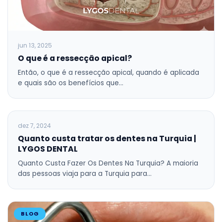
jun 13, 2025
O que é a ressecção apical?
Então, o que é a ressecção apical, quando é aplicada
e quais são os benefícios que…
BLOG
dez 7, 2024
Quanto custa tratar os dentes na Turquia |
LYGOS DENTAL
Quanto Custa Fazer Os Dentes Na Turquia? A maioria
das pessoas viaja para a Turquia para…
BLOG