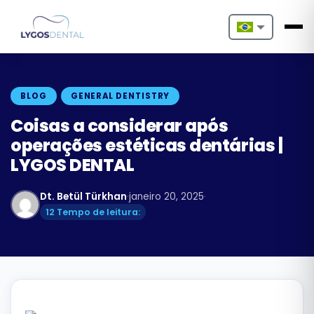
Nederlands
English
BLOG
GENERAL DENTISTRY
Français
Coisas a considerar após
operações estéticas dentárias |
Deutsch
LYGOS DENTAL
Português
Dt. Betül Türkhan
·
janeiro 20, 2025
·
Español
12 Tempo de leitura:
Türkçe
Italiano
Български