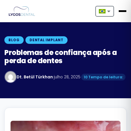
Nederlands
English
BLOG
DENTAL IMPLANT
Français
Problemas de confiança após a
perda de dentes
Deutsch
Português
Dt. Betül Türkhan
·
julho 28, 2025
·
10 Tempo de leitura:
Español
Türkçe
Italiano
Български