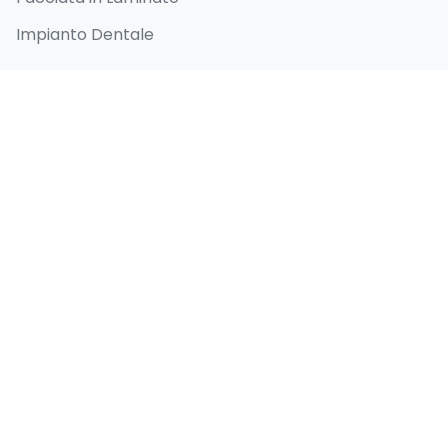
Impianto Dentale
Collegamenti Rapidi
Home
Chi siamo
Prima e dopo
Blog
Contatti
Informazioni di contatto
Selenium Retro, Ataköy 7-8-9-10. Kısım, D-100
Güney Yanyolu No:18/A Bakırköy İstanbul 34158 TR
+90 538 416 61 91