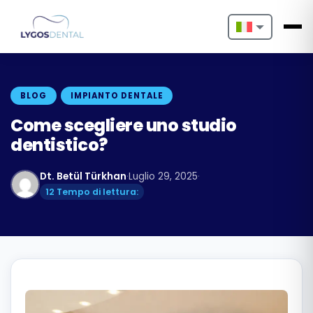
Nederlands
English
BLOG
IMPIANTO DENTALE
Français
Come scegliere uno studio
dentistico?
Deutsch
Dt. Betül Türkhan
·
Luglio 29, 2025
·
Português
12 Tempo di lettura:
Español
Türkçe
Italiano
Български