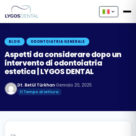
Nederlands
English
BLOG
ODONTOIATRIA GENERALE
Français
Aspetti da considerare dopo un
intervento di odontoiatria
Deutsch
estetica | LYGOS DENTAL
Português
Dt. Betül Türkhan
·
Gennaio 20, 2025
·
Español
11 Tempo di lettura:
Türkçe
Italiano
Български