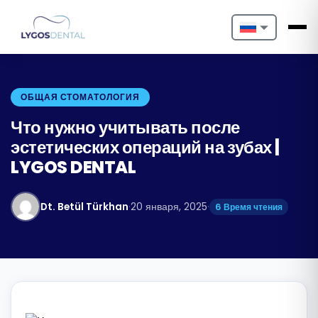
Nederlands
English
ОБЩАЯ СТОМАТОЛОГИЯ
Français
Что нужно учитывать после
эстетических операций на зубах |
Deutsch
LYGOS DENTAL
Português
Dt. Betül Türkhan
·
20 января, 2025
·
6 Время чтения
Español
Türkçe
Italiano
Български