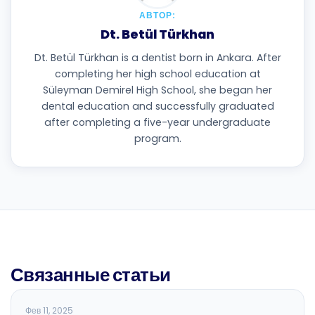
АВТОР:
Dt. Betül Türkhan
Dt. Betül Türkhan is a dentist born in Ankara. After
completing her high school education at
Süleyman Demirel High School, she began her
dental education and successfully graduated
after completing a five-year undergraduate
program.
Связанные статьи
ОБЩАЯ СТОМАТОЛОГИЯ
Фев 11, 2025