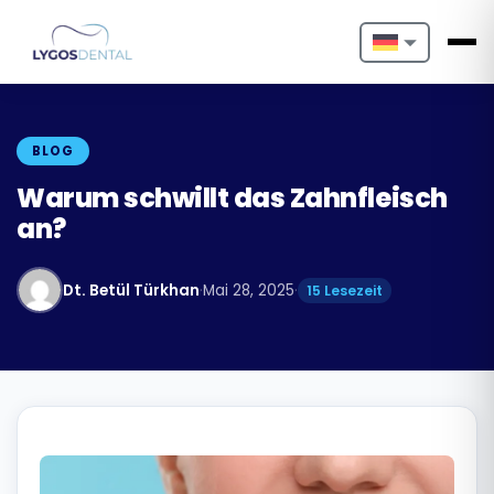
Nederlands
English
BLOG
Français
Warum schwillt das Zahnfleisch
an?
Deutsch
Português
Dt. Betül Türkhan
·
Mai 28, 2025
·
15 Lesezeit
Español
Türkçe
Italiano
Български