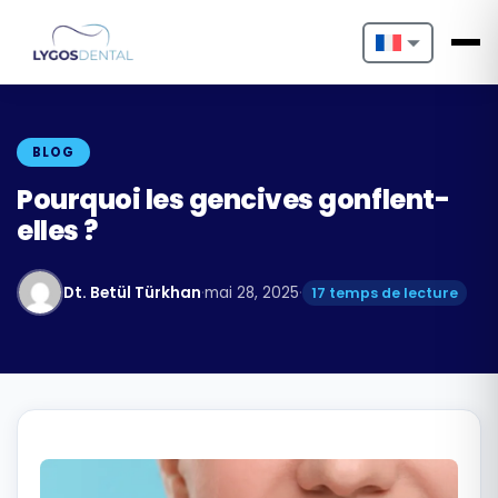
Nederlands
English
BLOG
Français
Pourquoi les gencives gonflent-
elles ?
Deutsch
Português
Dt. Betül Türkhan
·
mai 28, 2025
·
17 temps de lecture
Español
Türkçe
Italiano
Български