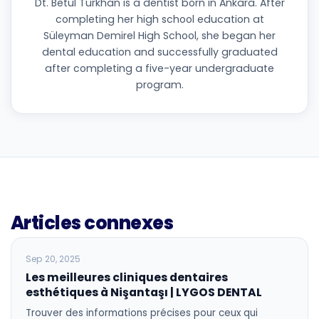
Dt. Betül Türkhan is a dentist born in Ankara. After
completing her high school education at
Süleyman Demirel High School, she began her
dental education and successfully graduated
after completing a five-year undergraduate
program.
Articles connexes
BLOG
Sep 20, 2025
Les meilleures cliniques dentaires
esthétiques à Nişantaşı | LYGOS DENTAL
Trouver des informations précises pour ceux qui