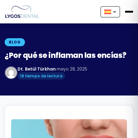
Nederlands
English
BLOG
Français
¿Por qué se inflaman las encías?
Deutsch
Dt. Betül Türkhan
·
mayo 28, 2025
·
18 tiempo de lectura
Português
Español
Türkçe
Italiano
Български