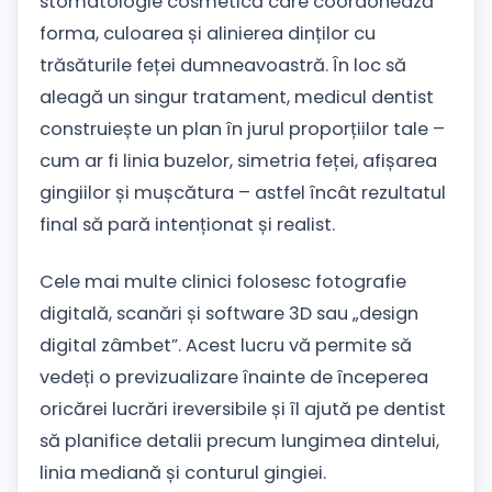
stomatologie cosmetică care coordonează
forma, culoarea și alinierea dinților cu
trăsăturile feței dumneavoastră. În loc să
aleagă un singur tratament, medicul dentist
construiește un plan în jurul proporțiilor tale –
cum ar fi linia buzelor, simetria feței, afișarea
gingiilor și mușcătura – astfel încât rezultatul
final să pară intenționat și realist.
Cele mai multe clinici folosesc fotografie
digitală, scanări și software 3D sau „design
digital zâmbet”. Acest lucru vă permite să
vedeți o previzualizare înainte de începerea
oricărei lucrări ireversibile și îl ajută pe dentist
să planifice detalii precum lungimea dintelui,
linia mediană și conturul gingiei.