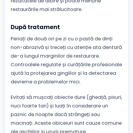
rezultatele de albire și poate menține
restaurările mai strălucitoare.
După tratament
Periați de două ori pe zi cu o pastă de dinți
non-abrazivă și treceți cu atenție ata dentară
de-a lungul marginilor de restaurare.
Controalele regulate și curățările profesionale
ajută la protejarea gingiilor și la detectarea
devreme a problemelor mici.
Evitați să mușcați obiecte dure (gheață, pixuri,
nuci foarte tari) și luați în considerare un
paznic de noapte dacă strângeți sau
macinați. Aceste obiceiuri sunt cauze comune
ale așchiilor și uzurii premature.