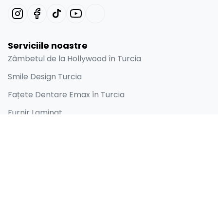
Serviciile noastre
Zâmbetul de la Hollywood în Turcia
Smile Design Turcia
Fațete Dentare Emax în Turcia
Furnir Laminat
Implant Dentar
Linkuri rapide
Acasă
Despre
Înainte și după