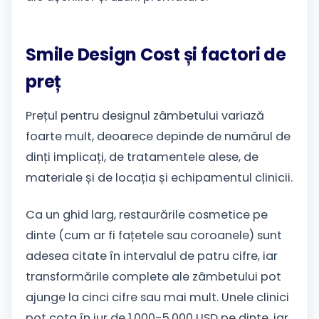
Smile Design Cost și factori de
preț
Prețul pentru designul zâmbetului variază
foarte mult, deoarece depinde de numărul de
dinți implicați, de tratamentele alese, de
materiale și de locația și echipamentul clinicii.
Ca un ghid larg, restaurările cosmetice pe
dinte (cum ar fi fațetele sau coroanele) sunt
adesea citate în intervalul de patru cifre, iar
transformările complete ale zâmbetului pot
ajunge la cinci cifre sau mai mult. Unele clinici
pot cota în jur de 1.000-5.000 USD pe dinte, iar