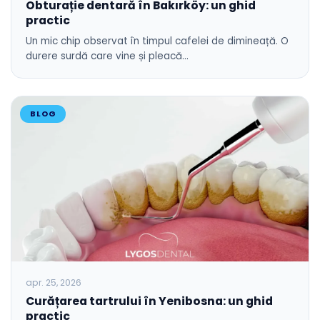
Obturație dentară în Bakırköy: un ghid
practic
Un mic chip observat în timpul cafelei de dimineață. O
durere surdă care vine și pleacă…
BLOG
apr. 25, 2026
Curățarea tartrului în Yenibosna: un ghid
practic