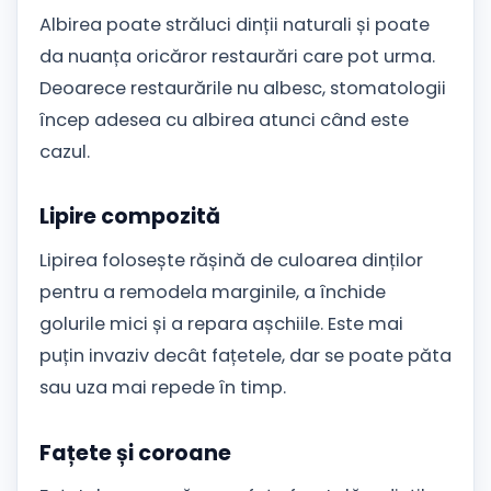
Albirea poate străluci dinții naturali și poate
da nuanța oricăror restaurări care pot urma.
Deoarece restaurările nu albesc, stomatologii
încep adesea cu albirea atunci când este
cazul.
Lipire compozită
Lipirea folosește rășină de culoarea dinților
pentru a remodela marginile, a închide
golurile mici și a repara așchiile. Este mai
puțin invaziv decât fațetele, dar se poate păta
sau uza mai repede în timp.
Fațete și coroane