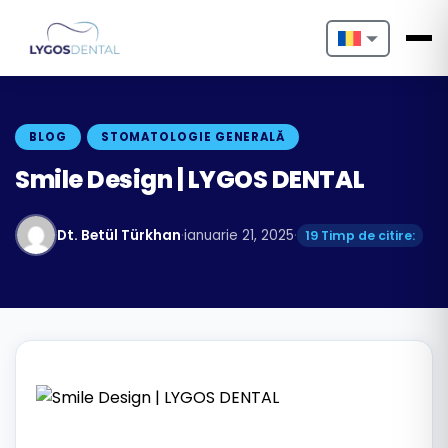
Nederlands
English
BLOG
STOMATOLOGIE GENERALĂ
Français
Smile Design | LYGOS DENTAL
Deutsch
Dt. Betül Türkhan
·
ianuarie 21, 2025
·
19 Timp de citire:
Português
Español
Türkçe
Italiano
Български