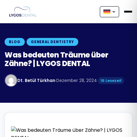
Nederlands
English
BLOG
GENERAL DENTISTRY
Français
Was bedeuten Träume über
Zähne? | LYGOS DENTAL
Deutsch
Português
Dt. Betül Türkhan
·
Dezember 28, 2024
·
16 Lesezeit
Español
Türkçe
Italiano
Български