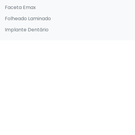
Faceta Emax
Folheado Laminado
Implante Dentário
Links Rápidos
Página inicial
Sobre
Antes e depois
Blog
Contato
Informações de contato
Selenium Retro, Ataköy 7-8-9-10. Kısım, D-100