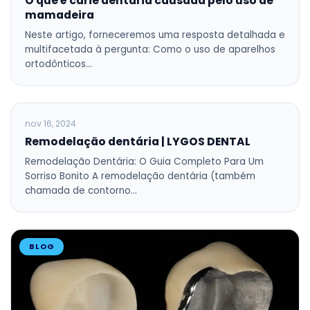
O que é cárie dentária causada pelo uso de
mamadeira
Neste artigo, forneceremos uma resposta detalhada e
multifacetada à pergunta: Como o uso de aparelhos
ortodônticos…
BLOG
nov 16, 2024
Remodelação dentária | LYGOS DENTAL
Remodelação Dentária: O Guia Completo Para Um
Sorriso Bonito A remodelação dentária (também
chamada de contorno…
BLOG