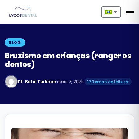
Nederlands
English
BLOG
Français
Bruxismo em crianças (ranger os
dentes)
Deutsch
Português
Dt. Betül Türkhan
·
maio 2, 2025
·
17 Tempo de leitura:
Español
Türkçe
Italiano
Български