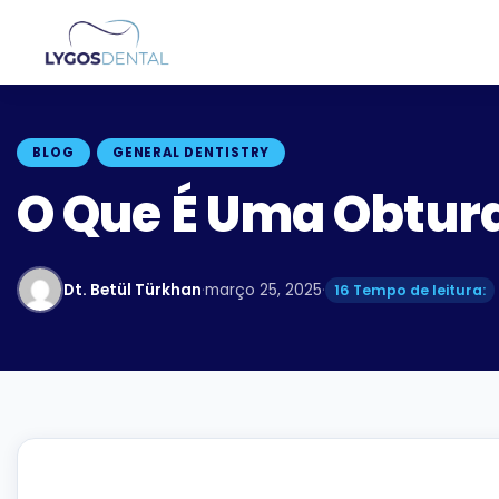
BLOG
GENERAL DENTISTRY
O Que É Uma Obtu
Dt. Betül Türkhan
·
março 25, 2025
·
16 Tempo de leitura: