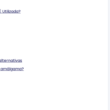
Utilizada?
lternativas
e amálgama?