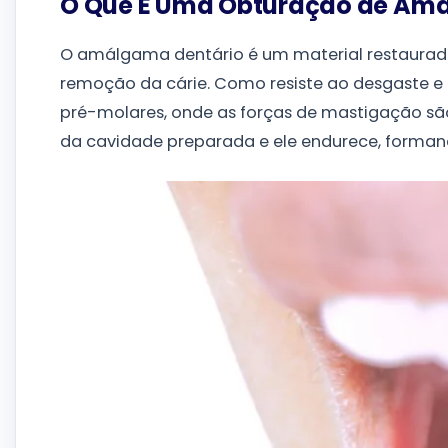
O Que É Uma Obturação de Am
O amálgama dentário é um material restaurad
remoção da cárie. Como resiste ao desgaste 
pré-molares, onde as forças de mastigação sã
da cavidade preparada e ele endurece, forman