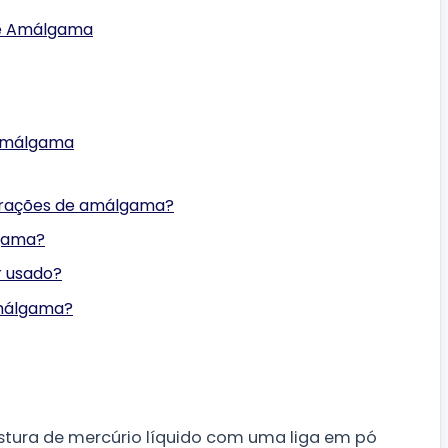
de Amálgama
 Amálgama
turações de amálgama?
lgama?
r usado?
amálgama?
stura de mercúrio líquido com uma liga em pó