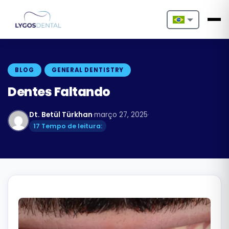
Nederlands
English
BLOG
GENERAL DENTISTRY
Français
Dentes Faltando
Deutsch
Dt. Betül Türkhan
·
março 27, 2025
·
17 Tempo de leitura:
Português
Español
Türkçe
Italiano
Български