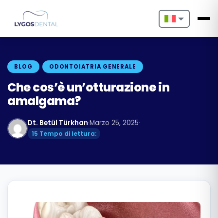
Nederlands
English
BLOG
ODONTOIATRIA GENERALE
Français
Che cos’è un’otturazione in
amalgama?
Deutsch
Dt. Betül Türkhan
·
Marzo 25, 2025
·
Português
15 Tempo di lettura:
Español
Türkçe
Italiano
Български