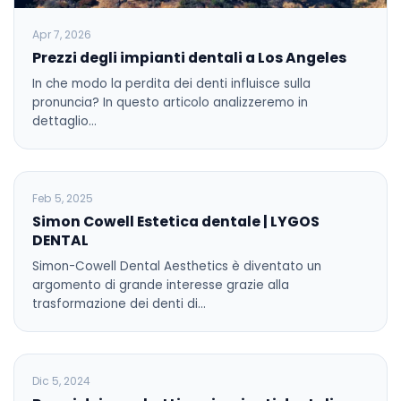
Apr 7, 2026
Prezzi degli impianti dentali a Los Angeles
In che modo la perdita dei denti influisce sulla
pronuncia? In questo articolo analizzeremo in
dettaglio…
BLOG
Feb 5, 2025
Simon Cowell Estetica dentale | LYGOS
DENTAL
Simon-Cowell Dental Aesthetics è diventato un
argomento di grande interesse grazie alla
trasformazione dei denti di…
BLOG
Dic 5, 2024