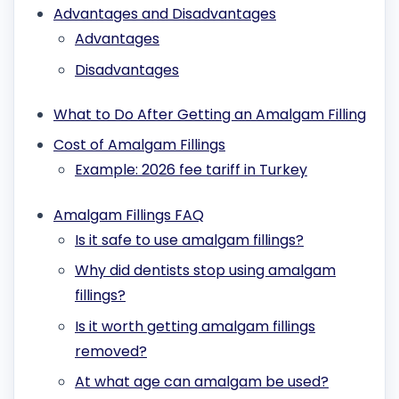
Advantages and Disadvantages
Advantages
Disadvantages
What to Do After Getting an Amalgam Filling
Cost of Amalgam Fillings
Example: 2026 fee tariff in Turkey
Amalgam Fillings FAQ
Is it safe to use amalgam fillings?
Why did dentists stop using amalgam
fillings?
Is it worth getting amalgam fillings
removed?
At what age can amalgam be used?