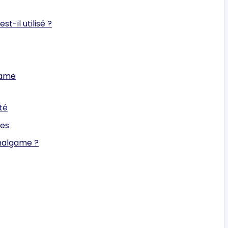
t-il utilisé ?
game
té
ves
amalgame ?