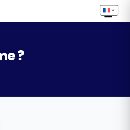
Nederlands
English
Français
me ?
Deutsch
Português
Español
Türkçe
Italiano
Български