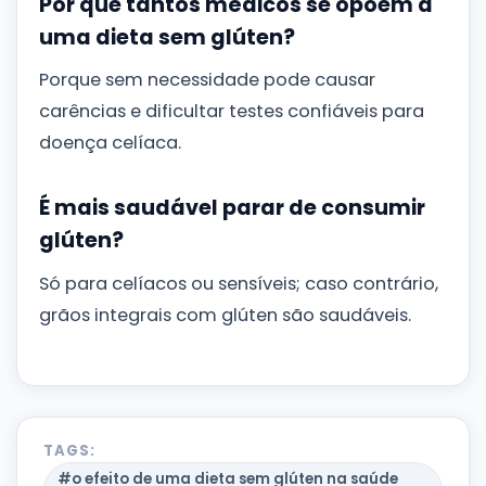
Por que tantos médicos se opõem a
uma dieta sem glúten?
Porque sem necessidade pode causar
carências e dificultar testes confiáveis para
doença celíaca.
É mais saudável parar de consumir
glúten?
Só para celíacos ou sensíveis; caso contrário,
grãos integrais com glúten são saudáveis.
TAGS:
#o efeito de uma dieta sem glúten na saúde