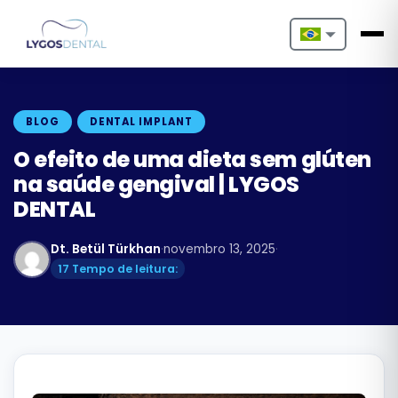
Nederlands
English
BLOG
DENTAL IMPLANT
Français
O efeito de uma dieta sem glúten
na saúde gengival | LYGOS
Deutsch
DENTAL
Português
Dt. Betül Türkhan
·
novembro 13, 2025
·
Español
17 Tempo de leitura:
Türkçe
Italiano
Български