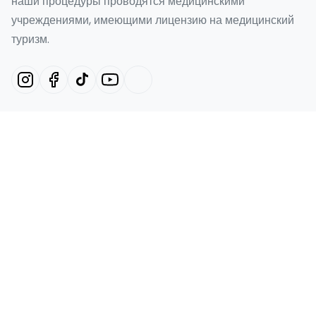
наши процедуры проводятся медицинскими
учреждениями, имеющими лицензию на медицинский
туризм.
Наши услуги
«Голливудская улыбка» в Турции
Smile Design Турция
Виниры Emax в Турции
Ламинированная облицовка
Зубные имплантаты
Быстрые ссылки