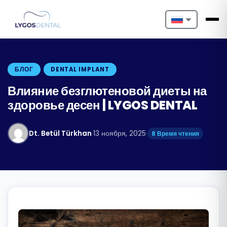
Nederlands
English
БЛОГ
DENTAL IMPLANT
Français
Влияние безглютеновой диеты на
здоровье десен | LYGOS DENTAL
Deutsch
Português
Dt. Betül Türkhan
·
13 ноября, 2025
·
8 Время чтения
Español
Türkçe
Italiano
Български