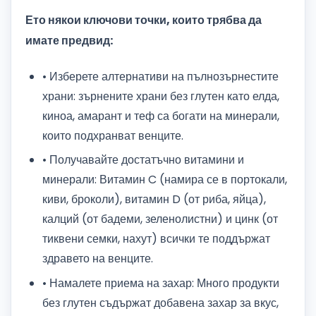
Ето някои ключови точки, които трябва да
имате предвид:
• Изберете алтернативи на пълнозърнестите
храни: зърнените храни без глутен като елда,
киноа, амарант и теф са богати на минерали,
които подхранват венците.
• Получавайте достатъчно витамини и
минерали: Витамин C (намира се в портокали,
киви, броколи), витамин D (от риба, яйца),
калций (от бадеми, зеленолистни) и цинк (от
тиквени семки, нахут) всички те поддържат
здравето на венците.
• Намалете приема на захар: Много продукти
без глутен съдържат добавена захар за вкус,