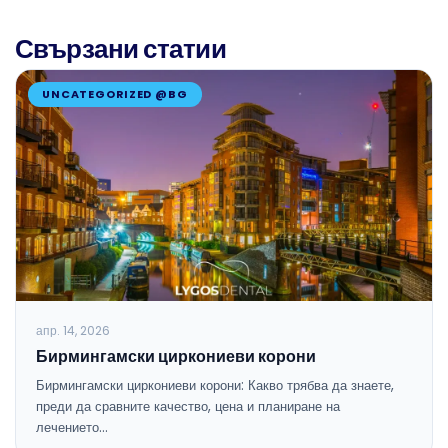
Свързани статии
UNCATEGORIZED @BG
апр. 14, 2026
Бирмингамски циркониеви корони
Бирмингамски циркониеви корони: Какво трябва да знаете,
преди да сравните качество, цена и планиране на
лечението…