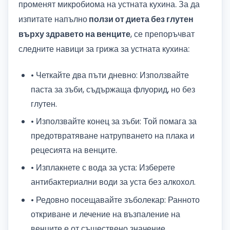
променят микробиома на устната кухина. За да
изпитате напълно
ползи от диета без глутен
върху здравето на венците
, се препоръчват
следните навици за грижа за устната кухина:
• Четкайте два пъти дневно: Използвайте
паста за зъби, съдържаща флуорид, но без
глутен.
• Използвайте конец за зъби: Той помага за
предотвратяване натрупването на плака и
рецесията на венците.
• Изплакнете с вода за уста: Изберете
антибактериални води за уста без алкохол.
• Редовно посещавайте зъболекар: Ранното
откриване и лечение на възпаление на
венците е от съществено значение.