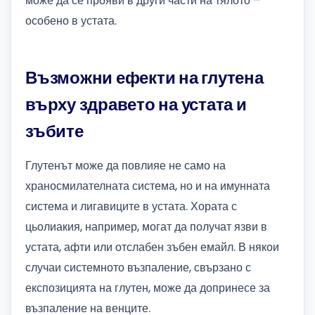
може да се прояви в други части на тялото –
особено в устата.
Възможни ефекти на глутена
върху здравето на устата и
зъбите
Глутенът може да повлияе не само на
храносмилателната система, но и на имунната
система и лигавиците в устата. Хората с
цьолиакия, например, могат да получат язви в
устата, афти или отслабен зъбен емайл. В някои
случаи системното възпаление, свързано с
експозицията на глутен, може да допринесе за
възпаление на венците.