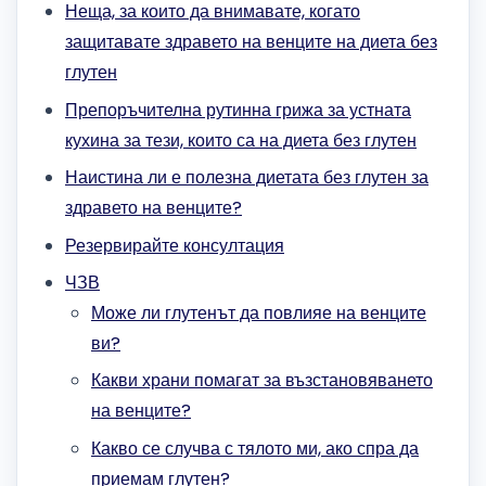
Неща, за които да внимавате, когато
защитавате здравето на венците на диета без
глутен
Препоръчителна рутинна грижа за устната
кухина за тези, които са на диета без глутен
Наистина ли е полезна диетата без глутен за
здравето на венците?
Резервирайте консултация
ЧЗВ
Може ли глутенът да повлияе на венците
ви?
Какви храни помагат за възстановяването
на венците?
Какво се случва с тялото ми, ако спра да
приемам глутен?