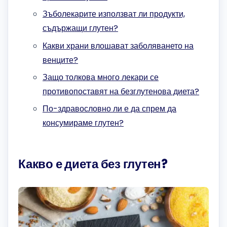
Зъболекарите използват ли продукти,
съдържащи глутен?
Какви храни влошават заболяването на
венците?
Защо толкова много лекари се
противопоставят на безглутенова диета?
По-здравословно ли е да спрем да
консумираме глутен?
Какво е диета без глутен?