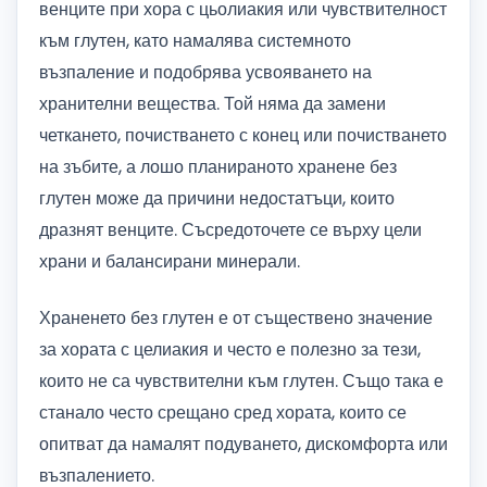
венците при хора с цьолиакия или чувствителност
към глутен, като намалява системното
възпаление и подобрява усвояването на
хранителни вещества. Той няма да замени
четкането, почистването с конец или почистването
на зъбите, а лошо планираното хранене без
глутен може да причини недостатъци, които
дразнят венците. Съсредоточете се върху цели
храни и балансирани минерали.
Храненето без глутен е от съществено значение
за хората с целиакия и често е полезно за тези,
които не са чувствителни към глутен. Също така е
станало често срещано сред хората, които се
опитват да намалят подуването, дискомфорта или
възпалението.