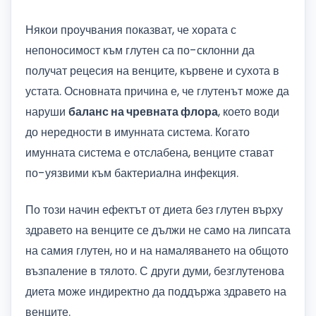
Някои проучвания показват, че хората с
непоносимост към глутен са по-склонни да
получат рецесия на венците, кървене и сухота в
устата. Основната причина е, че глутенът може да
наруши
баланс на чревната флора
, което води
до нередности в имунната система. Когато
имунната система е отслабена, венците стават
по-уязвими към бактериална инфекция.
По този начин ефектът от диета без глутен върху
здравето на венците се дължи не само на липсата
на самия глутен, но и на намаляването на общото
възпаление в тялото. С други думи, безглутенова
диета може индиректно да поддържа здравето на
венците.