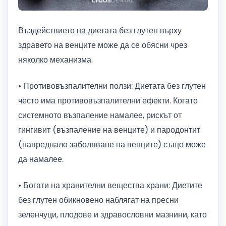
Въздействието на диетата без глутен върху
здравето на венците може да се обясни чрез
няколко механизма.
• Противовъзпалителни ползи: Диетата без глутен
често има противовъзпалителни ефекти. Когато
системното възпаление намалее, рискът от
гингивит (възпаление на венците) и пародонтит
(напреднало заболяване на венците) също може
да намалее.
• Богати на хранителни вещества храни: Диетите
без глутен обикновено наблягат на пресни
зеленчуци, плодове и здравословни мазнини, като