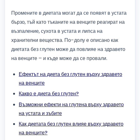
Промените в диетата могат да се появят в устата
бързо, тъй като тъканите на венците реагират на
възпаление, сухота в устата и липса на
хранителни вещества. По-долу е описано как
диетата без глутен може да повлияе на здравето
на венците – и къде може да се провали.
Ефектът на диета без глутен върху здравето
на венците
Какво е диета без глутен?
Възможни ефекти на глутена върху здравето
на устата и зъбите
Как диетата без глутен влияе върху здравето
на венците?