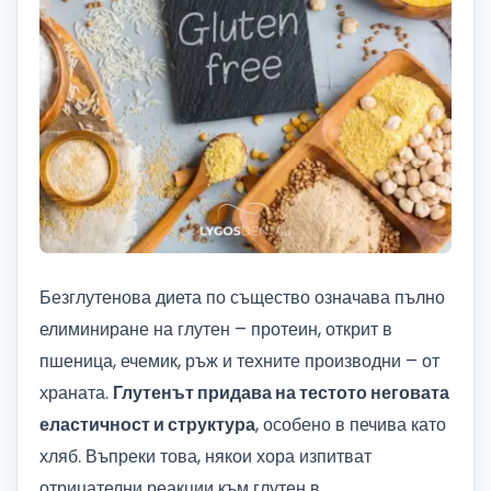
Безглутенова диета по същество означава пълно
елиминиране на глутен – протеин, открит в
пшеница, ечемик, ръж и техните производни – от
храната.
Глутенът придава на тестото неговата
еластичност и структура
, особено в печива като
хляб. Въпреки това, някои хора изпитват
отрицателни реакции към глутен в