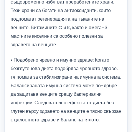
същевременно избягват преработените храни.
Тези храни са богати на антиоксиданти, които
подпомагат регенерацията на тъканите на
венците. Витамините C и K, както и омега-3
мастните киселини са особено полезни за
здравето на венците.
• Подобрено чревно и имунно здраве: Когато
безглутенова диета подобрява чревното здраве,
тя помага за стабилизиране на имунната система.
Балансираната имунна система може по-добре
да защитава венците срещу бактериални
инфекции. Следователно ефектът от диета без
глутен върху здравето на венците е тясно свързан
с цялостното здраве и баланс на тялото.