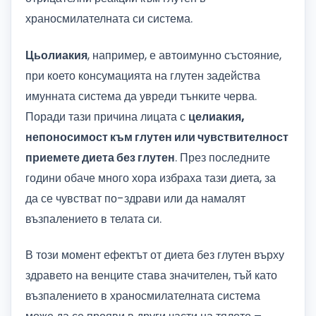
храносмилателната си система.
Цьолиакия
, например, е автоимунно състояние,
при което консумацията на глутен задейства
имунната система да увреди тънките черва.
Поради тази причина лицата с
целиакия,
непоносимост към глутен или чувствителност
приемете диета без глутен
. През последните
години обаче много хора избраха тази диета, за
да се чувстват по-здрави или да намалят
възпалението в телата си.
В този момент ефектът от диета без глутен върху
здравето на венците става значителен, тъй като
възпалението в храносмилателната система