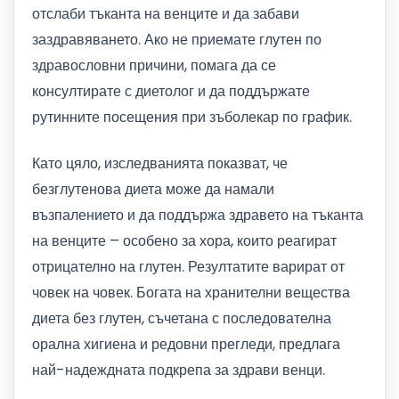
отслаби тъканта на венците и да забави
заздравяването. Ако не приемате глутен по
здравословни причини, помага да се
консултирате с диетолог и да поддържате
рутинните посещения при зъболекар по график.
Като цяло, изследванията показват, че
безглутенова диета може да намали
възпалението и да поддържа здравето на тъканта
на венците – особено за хора, които реагират
отрицателно на глутен. Резултатите варират от
човек на човек. Богата на хранителни вещества
диета без глутен, съчетана с последователна
орална хигиена и редовни прегледи, предлага
най-надеждната подкрепа за здрави венци.