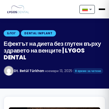
Nederlands
English
БЛОГ
DENTAL IMPLANT
Français
Ефектът на диета без глутен върху
здравето на венците | LYGOS
Deutsch
DENTAL
Português
Dt. Betül Türkhan
·
ноември 13, 2025
·
8 време за четене
Español
Türkçe
Italiano
Български