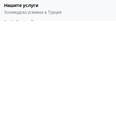
Нашите услуги
Холивудска усмивка в Турция
Smile Design Турция
Emax фасети в Турция
Ламинат
Зъбен имплант
Бързи връзки
Начало
За мен
Преди и след
Блог
Контакти