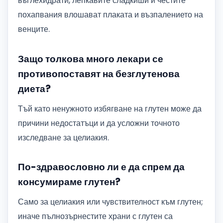
въглехидрати, лепкавите сладкиши и честите
похапвания влошават плаката и възпалението на
венците.
Защо толкова много лекари се
противопоставят на безглутенова
диета?
Тъй като ненужното избягване на глутен може да
причини недостатъци и да усложни точното
изследване за целиакия.
По-здравословно ли е да спрем да
консумираме глутен?
Само за целиакия или чувствителност към глутен;
иначе пълнозърнестите храни с глутен са