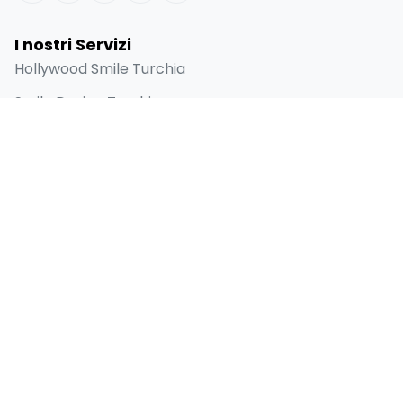
I nostri Servizi
Hollywood Smile Turchia
Smile Design Turchia
Faccette in Emax in Turchia
Facciata in Laminato
Impianto Dentale
Collegamenti Rapidi
Home
Chi siamo
Prima e dopo
Blog