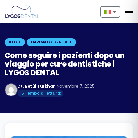
Nederlands
English
BLOG
IMPIANTO DENTALE
Français
Come seguire i pazienti dopo un
viaggio per cure dentistiche |
Deutsch
LYGOS DENTAL
Português
Dt. Betül Türkhan
·
Novembre 7, 2025
·
Español
15 Tempo di lettura:
Türkçe
Italiano
Български