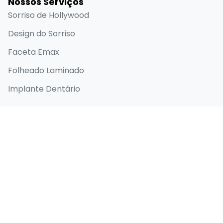
Nossos Serviços
Sorriso de Hollywood
Design do Sorriso
Faceta Emax
Folheado Laminado
Implante Dentário
Links Rápidos
Página inicial
Sobre
Antes e depois
Blog
Contato