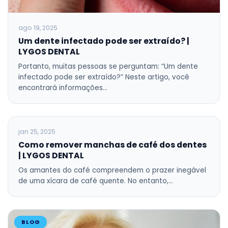
ago 19, 2025
Um dente infectado pode ser extraído? |
LYGOS DENTAL
Portanto, muitas pessoas se perguntam: “Um dente
infectado pode ser extraído?” Neste artigo, você
encontrará informações…
BLOG
jan 25, 2025
Como remover manchas de café dos dentes
| LYGOS DENTAL
Os amantes do café compreendem o prazer inegável
de uma xícara de café quente. No entanto,…
BLOG