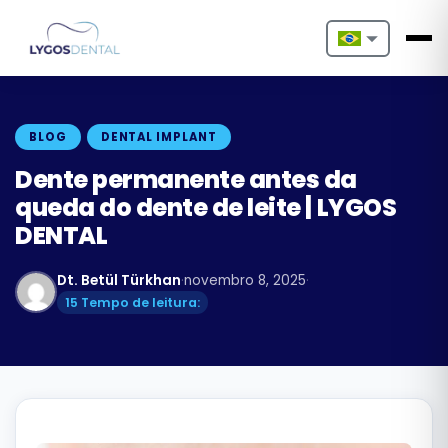
Nederlands
English
BLOG
DENTAL IMPLANT
Français
Dente permanente antes da
queda do dente de leite | LYGOS
Deutsch
DENTAL
Português
Dt. Betül Türkhan
·
novembro 8, 2025
·
Español
15 Tempo de leitura:
Türkçe
Italiano
Български