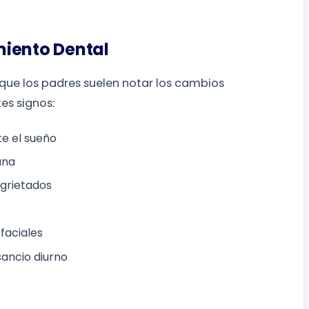
miento Dental
 que los padres suelen notar los cambios
es signos:
e el sueño
ana
agrietados
faciales
sancio diurno