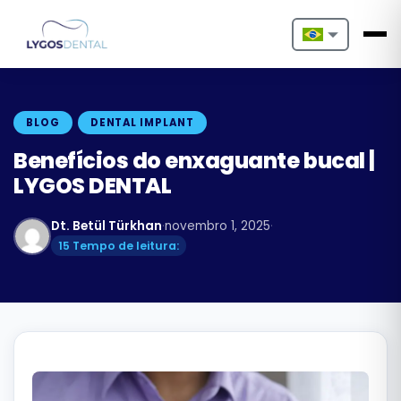
Nederlands
English
BLOG
DENTAL IMPLANT
Français
Benefícios do enxaguante bucal |
LYGOS DENTAL
Deutsch
Dt. Betül Türkhan
·
novembro 1, 2025
·
Português
15 Tempo de leitura:
Español
Türkçe
Italiano
Български