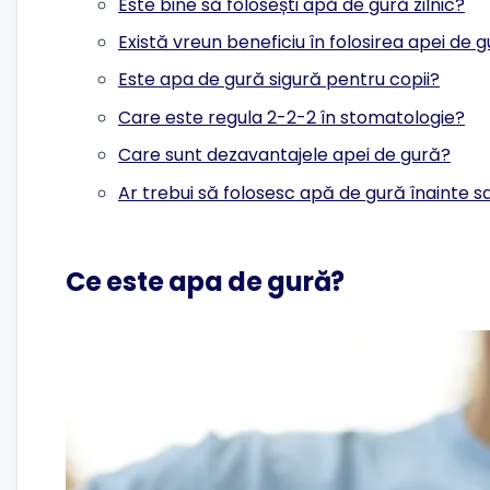
Este bine să folosești apă de gură zilnic?
Există vreun beneficiu în folosirea apei de 
Este apa de gură sigură pentru copii?
Care este regula 2-2-2 în stomatologie?
Care sunt dezavantajele apei de gură?
Ar trebui să folosesc apă de gură înainte s
Ce este apa de gură?