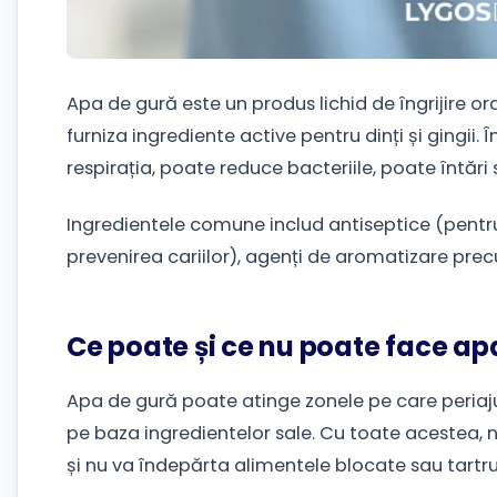
Apa de gură este un produs lichid de îngrijire or
furniza ingrediente active pentru dinți și gingii
respirația, poate reduce bacteriile, poate întări
Ingredientele comune includ antiseptice (pentru 
prevenirea cariilor), agenți de aromatizare prec
Ce poate și ce nu poate face ap
Apa de gură poate atinge zonele pe care periajul
pe baza ingredientelor sale. Cu toate acestea, n
și nu va îndepărta alimentele blocate sau tartrul