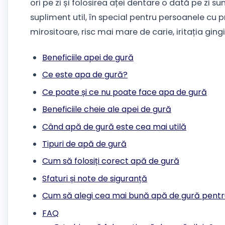
ori pe zi și folosirea aței dentare o dată pe zi 
supliment util, în special pentru persoanele cu p
mirositoare, risc mai mare de carie, iritația ging
Beneficiile apei de gură
Ce este apa de gură?
Ce poate și ce nu poate face apa de gură
Beneficiile cheie ale apei de gură
Când apă de gură este cea mai utilă
Tipuri de apă de gură
Cum să folosiți corect apă de gură
Sfaturi și note de siguranță
Cum să alegi cea mai bună apă de gură pentr
FAQ