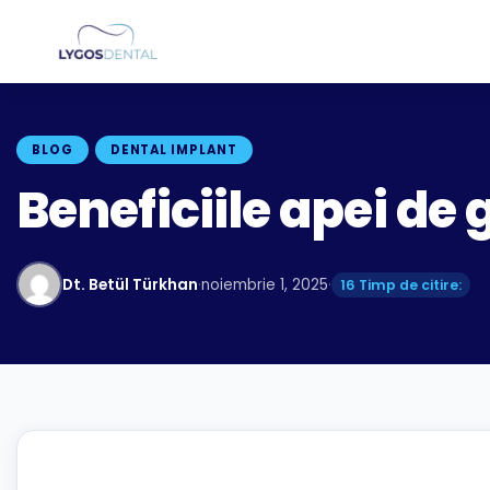
BLOG
DENTAL IMPLANT
Beneficiile apei de
Dt. Betül Türkhan
·
noiembrie 1, 2025
·
16 Timp de citire: