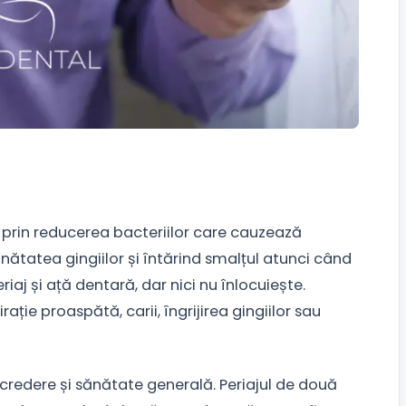
că prin reducerea bacteriilor care cauzează
ănătatea gingiilor și întărind smalțul atunci când
iaj și ață dentară, dar nici nu înlocuiește.
ație proaspătă, carii, îngrijirea gingiilor sau
credere și sănătate generală. Periajul de două