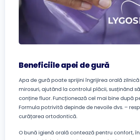
Beneficiile apei de gură
Apa de gură poate sprijini îngrijirea orală zilni
mirosuri, ajutând la controlul plăcii, susținând s
conține fluor. Funcționează cel mai bine după per
Formula potrivită depinde de nevoile dvs. – respir
curățarea ortodontică.
O bună igienă orală contează pentru confort, în