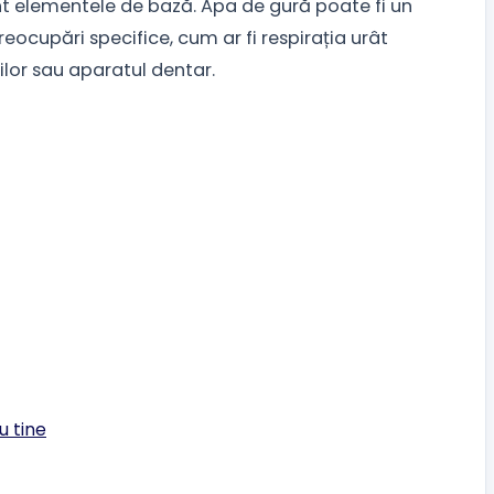
sunt elementele de bază. Apa de gură poate fi un
reocupări specifice, cum ar fi respirația urât
iilor sau aparatul dentar.
u tine