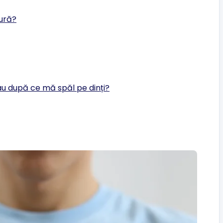
gură?
au după ce mă spăl pe dinți?