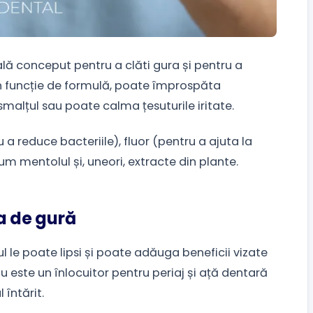
ală conceput pentru a clăti gura și pentru a
. În funcție de formulă, poate împrospăta
 smalțul sau poate calma țesuturile iritate.
a reduce bacteriile), fluor (pentru a ajuta la
um mentolul și, uneori, extracte din plante.
a de gură
 le poate lipsi și poate adăuga beneficii vizate
u este un înlocuitor pentru periaj și ață dentară
 întărit.