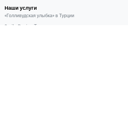
Наши услуги
«Голливудская улыбка» в Турции
Smile Design Турция
Виниры Emax в Турции
Ламинированная облицовка
Зубные имплантаты
Быстрые ссылки
Главная
О нас
До и после
Блог
Контакты