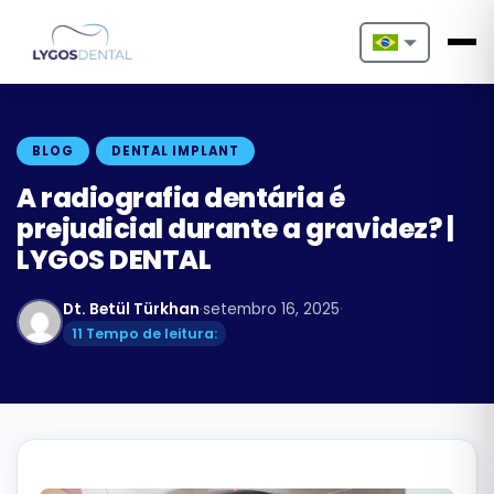
Nederlands
English
BLOG
DENTAL IMPLANT
Français
A radiografia dentária é
prejudicial durante a gravidez? |
Deutsch
LYGOS DENTAL
Português
Dt. Betül Türkhan
·
setembro 16, 2025
·
Español
11 Tempo de leitura:
Türkçe
Italiano
Български