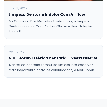
mar 18, 2025
Limpeza Dentária Indolor Com Airflow
Ao Contrário Dos Métodos Tradicionais, a Limpeza
Dentária Indolor Com Airflow Oferece Uma Solução
Eficaz E…
BLOG
fev 8, 2025
Niall Horan Estética Dentária | LYGOS DENTAL
A estética dentária tornou-se um assunto cada vez
mais importante entre as celebridades, e Niall Horan…