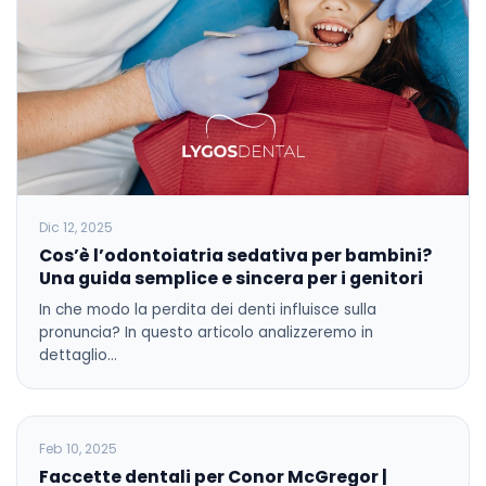
Dic 12, 2025
Cos’è l’odontoiatria sedativa per bambini?
Una guida semplice e sincera per i genitori
In che modo la perdita dei denti influisce sulla
pronuncia? In questo articolo analizzeremo in
dettaglio…
BLOG
Feb 10, 2025
Faccette dentali per Conor McGregor |