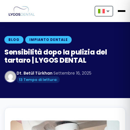
Nederlands
English
BLOG
IMPIANTO DENTALE
Français
Sensibilità dopo la pulizia del
tartaro | LYGOS DENTAL
Deutsch
Dt. Betül Türkhan
·
Settembre 16, 2025
·
Português
13 Tempo di lettura:
Español
Türkçe
Italiano
Български