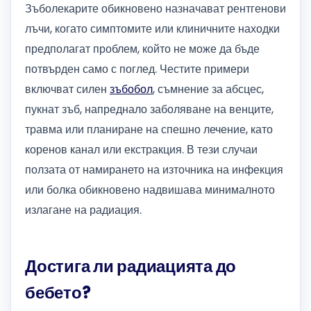
Зъболекарите обикновено назначават рентгенови
лъчи, когато симптомите или клиничните находки
предполагат проблем, който не може да бъде
потвърден само с поглед. Честите примери
включват силен
зъбобол
, съмнение за абсцес,
пукнат зъб, напреднало заболяване на венците,
травма или планиране на спешно лечение, като
коренов канал или екстракция. В тези случаи
ползата от намирането на източника на инфекция
или болка обикновено надвишава минималното
излагане на радиация.
Достига ли радиацията до
бебето?