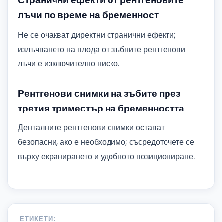
Странични ефекти от рентгеновите
лъчи по време на бременност
Не се очакват директни странични ефекти;
излъчването на плода от зъбните рентгенови
лъчи е изключително ниско.
Рентгенови снимки на зъбите през
третия триместър на бременността
Денталните рентгенови снимки остават
безопасни, ако е необходимо; съсредоточете се
върху екранирането и удобното позициониране.
ЕТИКЕТИ: