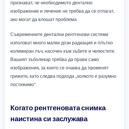
признават, че необходимото дентално
изображение и лечение не трябва да се отлагат,
ако могат да влошат проблема.
Съвременните дентални рентгенови системи
използват много малки дози радиация и плътно
колимиран лъч, насочен към зъбите и челюстите.
Вашият зъболекар трябва да прави само
изображения, за които се очаква да променят
грижите, като следва подхода „колкото е разумно
постижимо“.
Когато рентгеновата снимка
наистина си заслужава