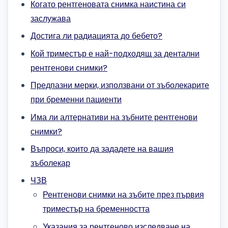
Когато рентгеновата снимка наистина си
заслужава
Достига ли радиацията до бебето?
Кой триместър е най-подходящ за дентални
рентгенови снимки?
Предпазни мерки, използвани от зъболекарите
при бременни пациенти
Има ли алтернативи на зъбните рентгенови
снимки?
Въпроси, които да зададете на вашия
зъболекар
ЧЗВ
Рентгенови снимки на зъбите през първия
триместър на бременността
Указания за рентгеново изследване на