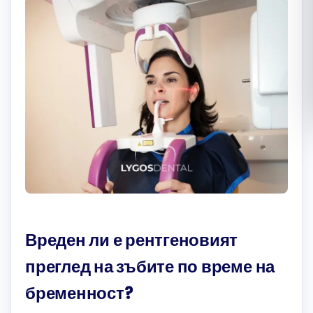
Română
Русский
Вреден ли е рентгеновият
преглед на зъбите по време на
бременност?