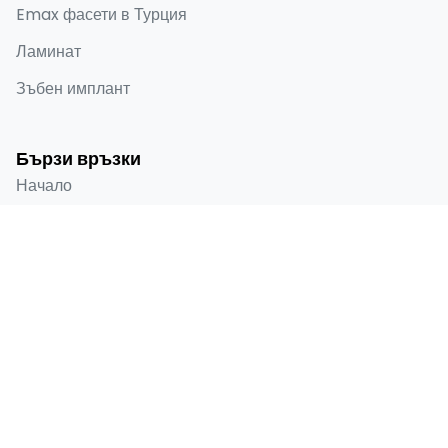
Emax фасети в Турция
Ламинат
Зъбен имплант
Бързи връзки
Начало
За мен
Преди и след
Блог
Контакти
Контактна информация
Selenium Retro, Ataköy 7-8-9-10. Kısım, D-100