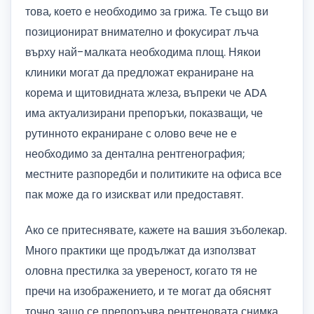
това, което е необходимо за грижа. Те също ви
позиционират внимателно и фокусират лъча
върху най-малката необходима площ. Някои
клиники могат да предложат екраниране на
корема и щитовидната жлеза, въпреки че ADA
има актуализирани препоръки, показващи, че
рутинното екраниране с олово вече не е
необходимо за дентална рентгенография;
местните разпоредби и политиките на офиса все
пак може да го изискват или предоставят.
Ако се притеснявате, кажете на вашия зъболекар.
Много практики ще продължат да използват
оловна престилка за увереност, когато тя не
пречи на изображението, и те могат да обяснят
точно защо се препоръчва рентгеновата снимка.