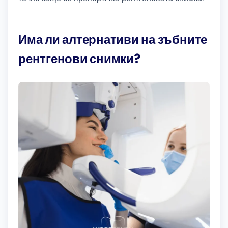
Има ли алтернативи на зъбните
рентгенови снимки?