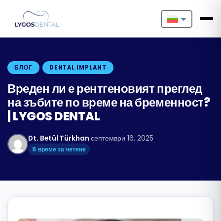
Nederlands
English
БЛОГ
DENTAL IMPLANT
Français
Вреден ли е рентгеновият преглед
на зъбите по време на бременност?
Deutsch
| LYGOS DENTAL
Português
Dt. Betül Türkhan
·
септември 16, 2025
·
Español
6 време за четене
Türkçe
Italiano
Български