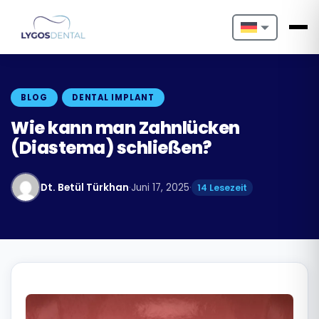
Nederlands
English
BLOG
DENTAL IMPLANT
Français
Wie kann man Zahnlücken
(Diastema) schließen?
Deutsch
Português
Dt. Betül Türkhan
·
Juni 17, 2025
·
14 Lesezeit
Español
Türkçe
Italiano
Български