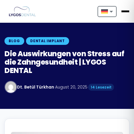
Nederlands
English
BLOG
DENTAL IMPLANT
Français
Die Auswirkungen von Stress auf
die Zahngesundheit | LYGOS
Deutsch
DENTAL
Português
Dt. Betül Türkhan
·
August 20, 2025
·
14 Lesezeit
Español
Türkçe
Italiano
Български