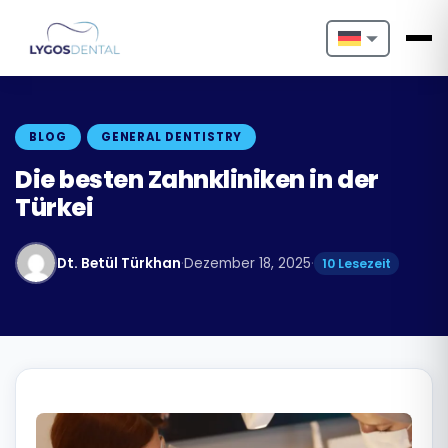
Nederlands
English
BLOG
GENERAL DENTISTRY
Français
Die besten Zahnkliniken in der
Türkei
Deutsch
Português
Dt. Betül Türkhan
·
Dezember 18, 2025
·
10 Lesezeit
Español
Türkçe
Italiano
Български