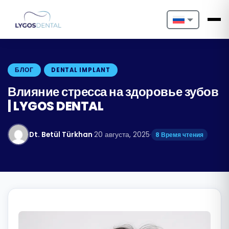
Nederlands
English
БЛОГ
DENTAL IMPLANT
Français
Влияние стресса на здоровье зубов
| LYGOS DENTAL
Deutsch
Português
Dt. Betül Türkhan
·
20 августа, 2025
·
8 Время чтения
Español
Türkçe
Italiano
Български