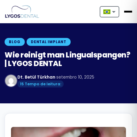
Nederlands
English
BLOG
DENTAL IMPLANT
Français
Wie reinigt man Lingualspangen?
| LYGOS DENTAL
Deutsch
Dt. Betül Türkhan
·
setembro 10, 2025
·
Português
15 Tempo de leitura:
Español
Türkçe
Italiano
Български