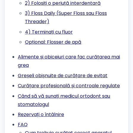
2) Folosiți o periuță interdentară
3) Floss Daily (Super Floss sau Floss
Threader)
4) Terminați cu fluor
Opțional: Flosser de apă
Alimente și obiceiuri care fac curățarea mai
grea
Greșeli obișnuite de curățare de evitat
Curățare profesională și controale regulate
Când să vă sunați medicul ortodont sau
stomatologul
Rezervați o întâlnire
FAQ
Cum trebuie curățat corect aparatul