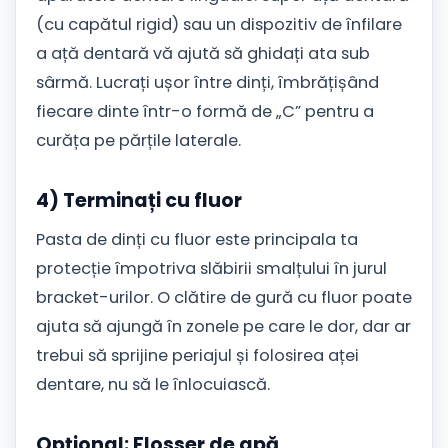
(cu capătul rigid) sau un dispozitiv de înfilare
a ață dentară vă ajută să ghidați ata sub
sârmă. Lucrați ușor între dinți, îmbrățișând
fiecare dinte într-o formă de „C” pentru a
curăța pe părțile laterale.
4) Terminați cu fluor
Pasta de dinți cu fluor este principala ta
protecție împotriva slăbirii smalțului în jurul
bracket-urilor. O clătire de gură cu fluor poate
ajuta să ajungă în zonele pe care le dor, dar ar
trebui să sprijine periajul și folosirea aței
dentare, nu să le înlocuiască.
Opțional: Flosser de apă