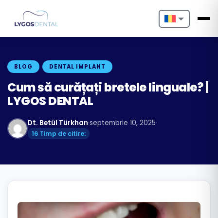
Nederlands
English
BLOG
DENTAL IMPLANT
Français
Cum să curățați bretele linguale? |
LYGOS DENTAL
Deutsch
Dt. Betül Türkhan
·
septembrie 10, 2025
·
Português
16 Timp de citire:
Español
Türkçe
Italiano
Български