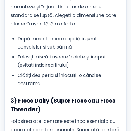
paranteze și în jurul firului unde o perie
standard se luptă. Alegeți o dimensiune care
alunecă ușor, fără a o forța.
După mese: trecere rapidă în jurul
consolelor și sub sârmă
Folosiți mișcări ușoare înainte și înapoi
(evitați îndoirea firului)
Clătiți des peria și înlocuiți-o când se
destramă
3) Floss Daily (Super Floss sau Floss
Threader)
Folosirea atei dentare este inca esentiala cu
aparatele dentare linguale. Super ață dentară