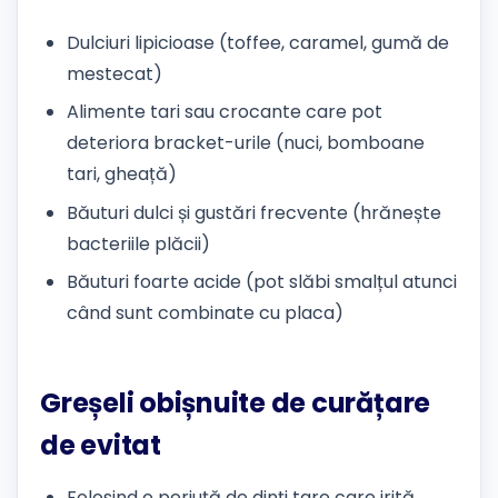
Dulciuri lipicioase (toffee, caramel, gumă de
mestecat)
Alimente tari sau crocante care pot
deteriora bracket-urile (nuci, bomboane
tari, gheață)
Băuturi dulci și gustări frecvente (hrănește
bacteriile plăcii)
Băuturi foarte acide (pot slăbi smalțul atunci
când sunt combinate cu placa)
Greșeli obișnuite de curățare
de evitat
Folosind o periuță de dinți tare care irită