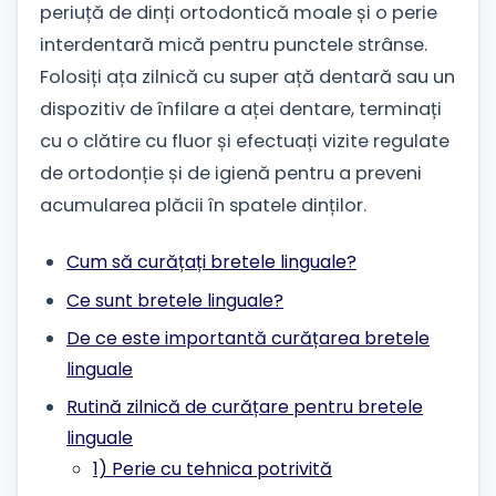
periuță de dinți ortodontică moale și o perie
interdentară mică pentru punctele strânse.
Folosiți ața zilnică cu super ață dentară sau un
dispozitiv de înfilare a aței dentare, terminați
cu o clătire cu fluor și efectuați vizite regulate
de ortodonție și de igienă pentru a preveni
acumularea plăcii în spatele dinților.
Cum să curățați bretele linguale?
Ce sunt bretele linguale?
De ce este importantă curățarea bretele
linguale
Rutină zilnică de curățare pentru bretele
linguale
1) Perie cu tehnica potrivită