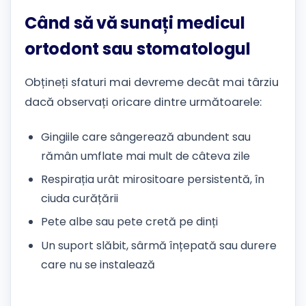
Când să vă sunați medicul
ortodont sau stomatologul
Obțineți sfaturi mai devreme decât mai târziu
dacă observați oricare dintre următoarele:
Gingiile care sângerează abundent sau
rămân umflate mai mult de câteva zile
Respirația urât mirositoare persistentă, în
ciuda curățării
Pete albe sau pete cretă pe dinți
Un suport slăbit, sârmă înțepată sau durere
care nu se instalează