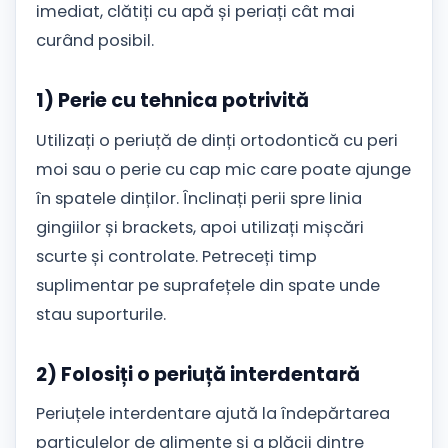
imediat, clătiți cu apă și periați cât mai
curând posibil.
1) Perie cu tehnica potrivită
Utilizați o periuță de dinți ortodontică cu peri
moi sau o perie cu cap mic care poate ajunge
în spatele dinților. Înclinați perii spre linia
gingiilor și brackets, apoi utilizați mișcări
scurte și controlate. Petreceți timp
suplimentar pe suprafețele din spate unde
stau suporturile.
2) Folosiți o periuță interdentară
Periuțele interdentare ajută la îndepărtarea
particulelor de alimente și a plăcii dintre