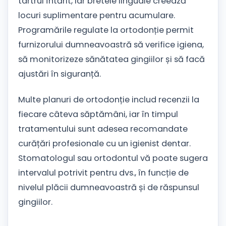
tartrul întărit, iar bretele linguale creează
locuri suplimentare pentru acumulare.
Programările regulate la ortodonție permit
furnizorului dumneavoastră să verifice igiena,
să monitorizeze sănătatea gingiilor și să facă
ajustări în siguranță.
Multe planuri de ortodonție includ recenzii la
fiecare câteva săptămâni, iar în timpul
tratamentului sunt adesea recomandate
curățări profesionale cu un igienist dentar.
Stomatologul sau ortodontul vă poate sugera
intervalul potrivit pentru dvs., în funcție de
nivelul plăcii dumneavoastră și de răspunsul
gingiilor.