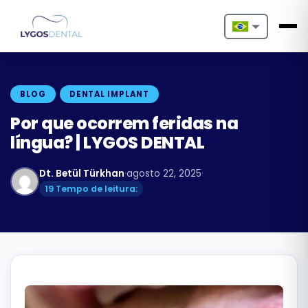
Nederlands
English
BLOG
DENTAL IMPLANT
Français
Por que ocorrem feridas na
língua? | LYGOS DENTAL
Deutsch
Dt. Betül Türkhan
·
agosto 22, 2025
·
Português
19 Tempo de leitura:
Español
Türkçe
Italiano
Български