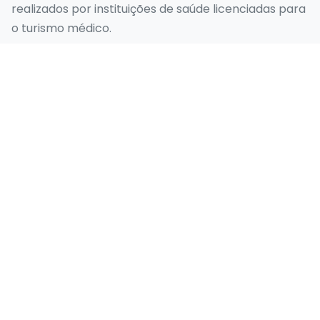
realizados por instituições de saúde licenciadas para
o turismo médico.
Nossos Serviços
Sorriso de Hollywood
Design do Sorriso
Faceta Emax
Folheado Laminado
Implante Dentário
Links Rápidos
Página inicial