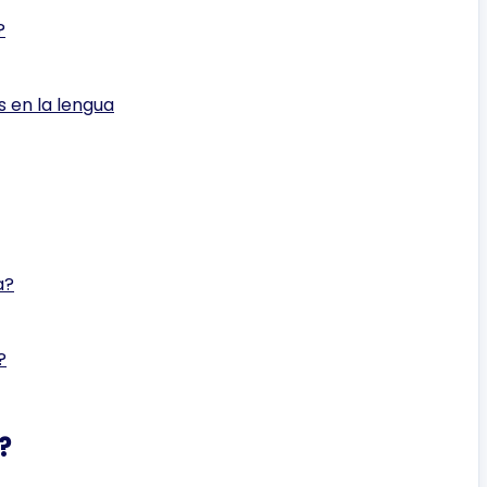
?
 en la lengua
a?
?
?