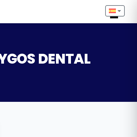
Nederlands
English
Français
 LYGOS DENTAL
Deutsch
Português
Español
Türkçe
Italiano
Български