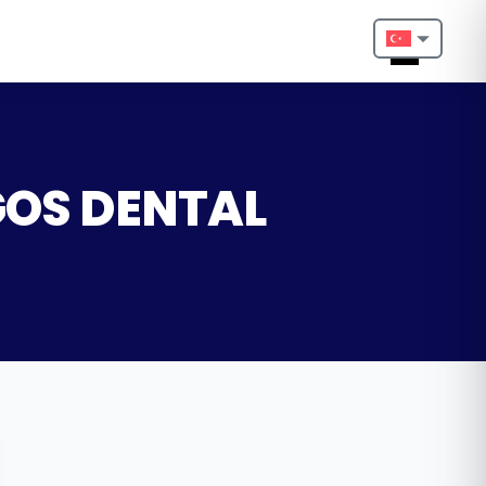
Nederlands
English
Français
YGOS DENTAL
Deutsch
Português
Español
Türkçe
Italiano
Български