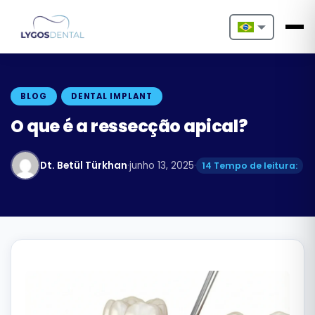
Nederlands
English
BLOG
DENTAL IMPLANT
Français
O que é a ressecção apical?
Deutsch
Dt. Betül Türkhan
·
junho 13, 2025
·
14 Tempo de leitura:
Português
Español
Türkçe
Italiano
Български