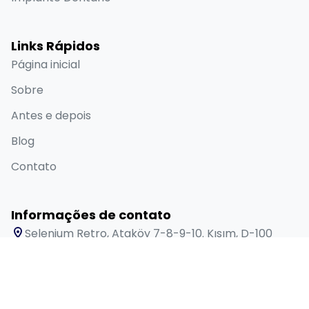
Links Rápidos
Página inicial
Sobre
Antes e depois
Blog
Contato
Informações de contato
Selenium Retro, Ataköy 7-8-9-10. Kısım, D-100
Güney Yanyolu No:18/A Bakırköy İstanbul 34158 TR
+90 538 416 61 91
sales@lygosdental.com