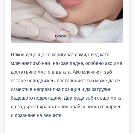
Някои деца ще се коригират сами, след като
млечният зъб най-накрая падне, особено ако има
достатъчно място в дъгата. Ако млечният зъб
остане неподвижен, постоянният зъб може да се
измести в неправилна позиция и да затрудни
бъдещото подреждане. Два реда зъби също могат
да задържат храна, повишавайки риска от кариес
и дразнене на венците.