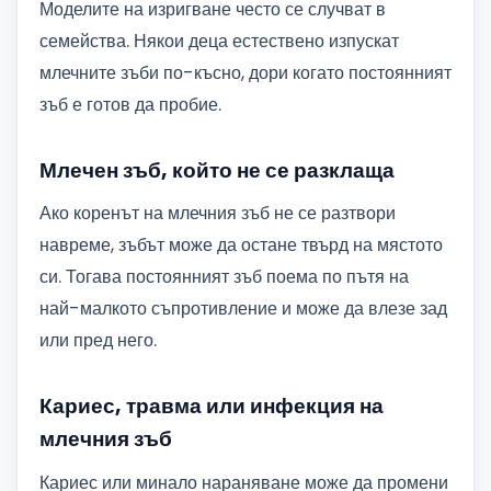
Моделите на изригване често се случват в
семейства. Някои деца естествено изпускат
млечните зъби по-късно, дори когато постоянният
зъб е готов да пробие.
Млечен зъб, който не се разклаща
Ако коренът на млечния зъб не се разтвори
навреме, зъбът може да остане твърд на мястото
си. Тогава постоянният зъб поема по пътя на
най-малкото съпротивление и може да влезе зад
или пред него.
Кариес, травма или инфекция на
млечния зъб
Кариес или минало нараняване може да промени