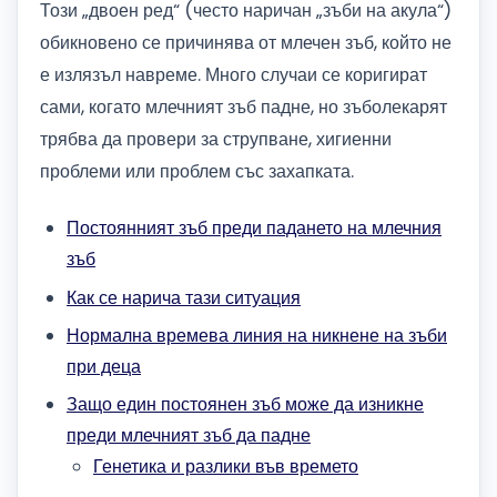
Този „двоен ред“ (често наричан „зъби на акула“)
обикновено се причинява от млечен зъб, който не
е излязъл навреме. Много случаи се коригират
сами, когато млечният зъб падне, но зъболекарят
трябва да провери за струпване, хигиенни
проблеми или проблем със захапката.
Постоянният зъб преди падането на млечния
зъб
Как се нарича тази ситуация
Нормална времева линия на никнене на зъби
при деца
Защо един постоянен зъб може да изникне
преди млечният зъб да падне
Генетика и разлики във времето