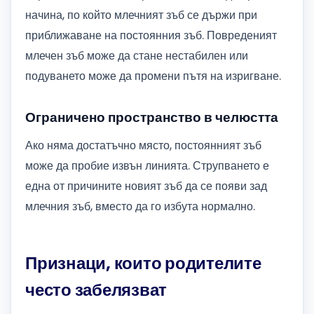
начина, по който млечният зъб се държи при
приближаване на постоянния зъб. Повреденият
млечен зъб може да стане нестабилен или
подуването може да промени пътя на изригване.
Ограничено пространство в челюстта
Ако няма достатъчно място, постоянният зъб
може да пробие извън линията. Струпването е
една от причините новият зъб да се появи зад
млечния зъб, вместо да го избута нормално.
Признаци, които родителите
често забелязват