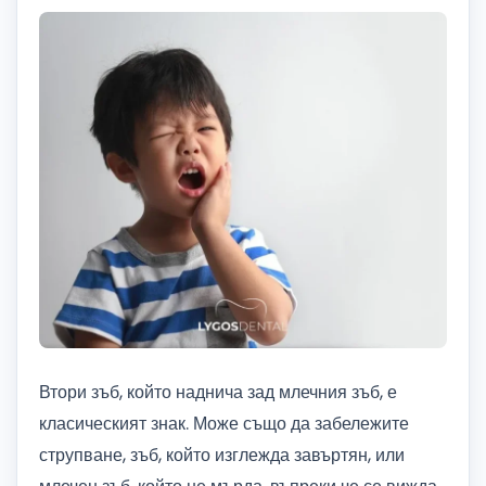
Втори зъб, който наднича зад млечния зъб, е
класическият знак. Може също да забележите
струпване, зъб, който изглежда завъртян, или