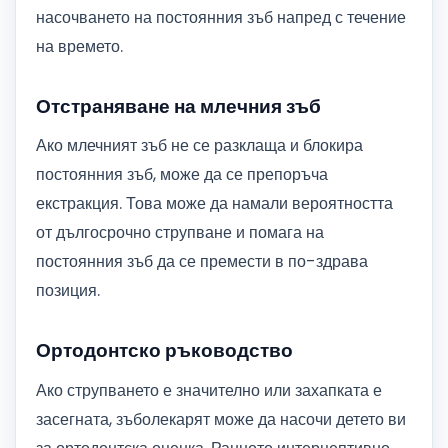
насочването на постоянния зъб напред с течение
на времето.
Отстраняване на млечния зъб
Ако млечният зъб не се разклаща и блокира
постоянния зъб, може да се препоръча
екстракция. Това може да намали вероятността
от дългосрочно струпване и помага на
постоянния зъб да се премести в по-здрава
позиция.
Ортодонтско ръководство
Ако струпването е значително или захапката е
засегната, зъболекарят може да насочи детето ви