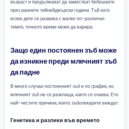
възраст и продължават да заместват бебешките
през ранните тийнейджърски години. Тъй като
всяко дете се развива с малко по-различно
темпо, точното време може да варира.
Защо един постоянен зъб може
да изникне преди млечният зъб
да падне
В много случаи постоянният зъб е по график, но
млечният зъб не се разклаща, както се очаква. Ето
най-честите причини, които зъболекарите виждат:
Генетика и разлики във времето