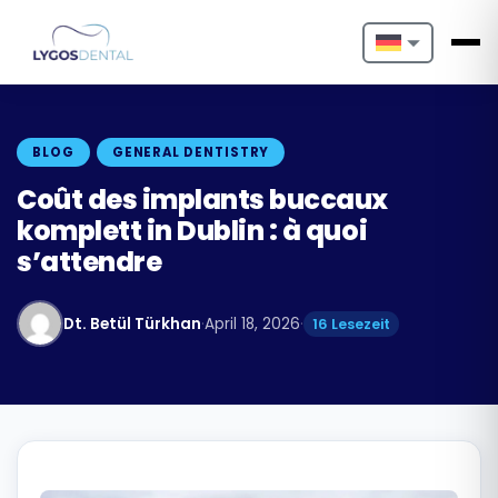
Nederlands
English
BLOG
GENERAL DENTISTRY
Français
Coût des implants buccaux
komplett in Dublin : à quoi
Deutsch
s’attendre
Português
Dt. Betül Türkhan
·
April 18, 2026
·
16 Lesezeit
Español
Türkçe
Italiano
Български