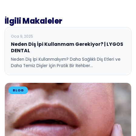
İlgili Makaleler
BLOG
Oca 9, 2025
Neden Diş İpi Kullanmam Gerekiyor? | LYGOS
DENTAL
Neden Diş İpi Kullanmalıyım? Daha Sağlıklı Diş Etleri ve
Daha Temiz Dişler İçin Pratik Bir Rehber…
BLOG