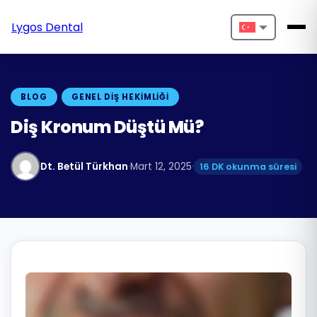
Lygos Dental
Nederlands
English
BLOG
GENEL DIŞ HEKIMLIĞI
Français
Diş Kronum Düştü Mü?
Deutsch
Dt. Betül Türkhan
·
Mart 12, 2025
·
16 DK okunma süresi
Português
Español
Türkçe
Italiano
Български