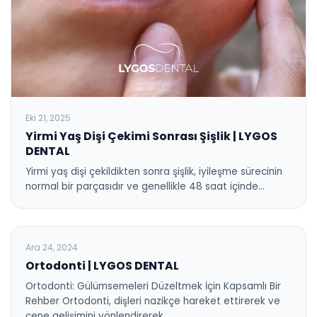
Eki 21, 2025
Yirmi Yaş Dişi Çekimi Sonrası Şişlik | LYGOS
DENTAL
Yirmi yaş dişi çekildikten sonra şişlik, iyileşme sürecinin
normal bir parçasıdır ve genellikle 48 saat içinde…
BLOG
Ara 24, 2024
Ortodonti | LYGOS DENTAL
Ortodonti: Gülümsemeleri Düzeltmek İçin Kapsamlı Bir
Rehber Ortodonti, dişleri nazikçe hareket ettirerek ve
çene gelişimini yönlendirerek…