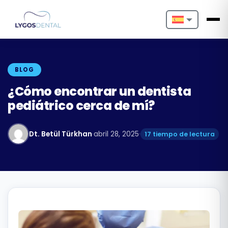
Nederlands
English
BLOG
Français
¿Cómo encontrar un dentista
pediátrico cerca de mí?
Deutsch
Português
Dt. Betül Türkhan
·
abril 28, 2025
·
17 tiempo de lectura
Español
Türkçe
Italiano
Български