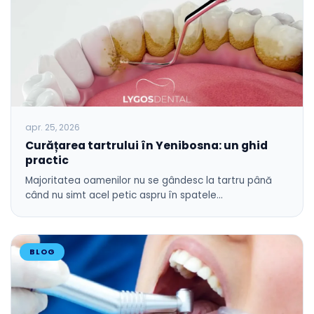
apr. 25, 2026
Curățarea tartrului în Yenibosna: un ghid
practic
Majoritatea oamenilor nu se gândesc la tartru până
când nu simt acel petic aspru în spatele…
BLOG