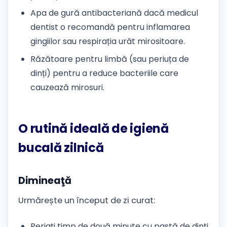
Apa de gură antibacteriană dacă medicul
dentist o recomandă pentru inflamarea
gingiilor sau respirația urât mirositoare.
Răzătoare pentru limbă (sau periuța de
dinți) pentru a reduce bacteriile care
cauzează mirosuri.
O rutină ideală de igienă
bucală zilnică
Dimineaţă
Urmărește un început de zi curat:
Periați timp de două minute cu pastă de dinți