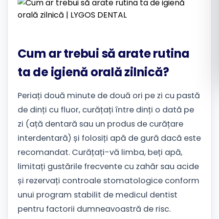
Română
Русский
Cum ar trebui să arate rutina
ta de igienă orală zilnică?
Periați două minute de două ori pe zi cu pastă
de dinți cu fluor, curățați între dinți o dată pe
zi (ață dentară sau un produs de curățare
interdentară) și folosiți apă de gură dacă este
recomandat. Curățați-vă limba, beți apă,
limitați gustările frecvente cu zahăr sau acide
și rezervați controale stomatologice conform
unui program stabilit de medicul dentist
pentru factorii dumneavoastră de risc.