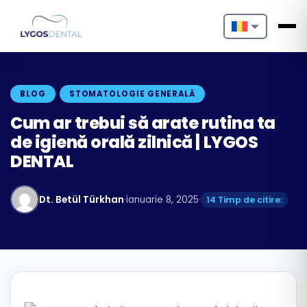
Nederlands
English
BLOG
STOMATOLOGIE GENERALĂ
Français
Cum ar trebui să arate rutina ta
de igienă orală zilnică | LYGOS
Deutsch
DENTAL
Português
Dt. Betül Türkhan
·
ianuarie 8, 2025
·
14 Timp de citire:
Español
Türkçe
Italiano
Български