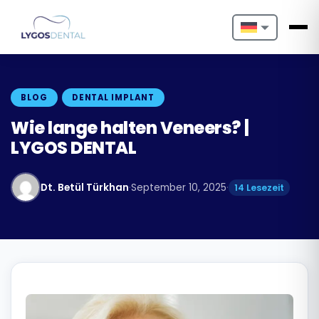
Nederlands
English
BLOG
DENTAL IMPLANT
Français
Wie lange halten Veneers? |
LYGOS DENTAL
Deutsch
Português
Dt. Betül Türkhan
·
September 10, 2025
·
14 Lesezeit
Español
Türkçe
Italiano
Български