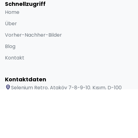
Schnellzugriff
Home
Über
Vorher-Nachher-Bilder
Blog
Kontakt
Kontaktdaten
Selenium Retro, Ataköy 7-8-9-10. Kısım, D-100
Güney Yanyolu No:18/A Bakırköy İstanbul 34158 TR
+90 538 416 61 91
sales@lygosdental.com
Mo – Sa: 09:00 – 18:00 Uhr