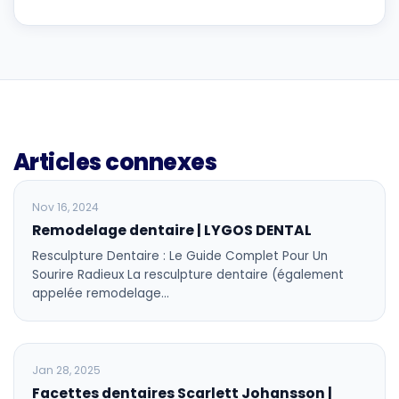
Articles connexes
BLOG
Nov 16, 2024
Remodelage dentaire | LYGOS DENTAL
Resculpture Dentaire : Le Guide Complet Pour Un
Sourire Radieux La resculpture dentaire (également
appelée remodelage…
BLOG
Jan 28, 2025
Facettes dentaires Scarlett Johansson |