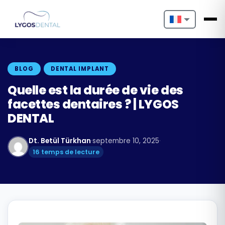
Nederlands
English
BLOG
DENTAL IMPLANT
Français
Quelle est la durée de vie des
facettes dentaires ? | LYGOS
Deutsch
DENTAL
Português
Dt. Betül Türkhan
·
septembre 10, 2025
·
Español
16 temps de lecture
Türkçe
Italiano
Български