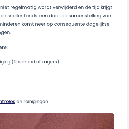
et regelmatig wordt verwijderd en de tijd krijgt
n sneller tandsteen door de samenstelling van
erminderen komt neer op consequente dagelijkse
ngen.
ere:
iging (flosdraad of ragers)
ntroles
en reinigingen