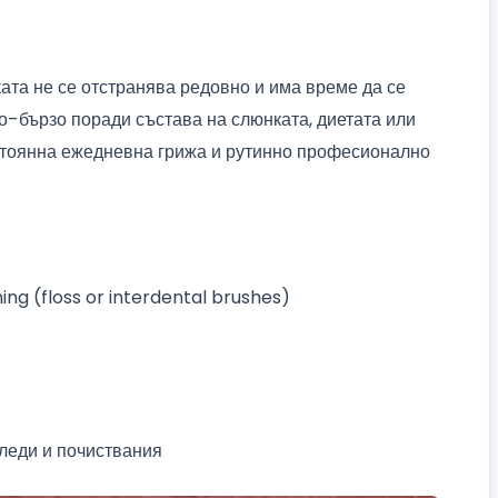
ката не се отстранява редовно и има време да се
о-бързо поради състава на слюнката, диетата или
стоянна ежедневна грижа и рутинно професионално
ing (floss or interdental brushes)
леди и почиствания