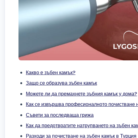
Какво е зъбен камък?
Защо се образува зъбен камък
Можете ли да премахнете зъбния камък у дома?
Как се извършва професионалното почистване 
Съвети за последваща грижа
Как да предотвратите натрупването на зъбен ка
Разходи за почистване на зъбен камък в Турция