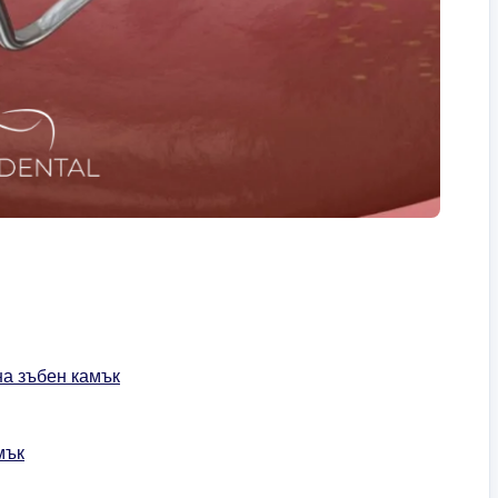
на зъбен камък
мък