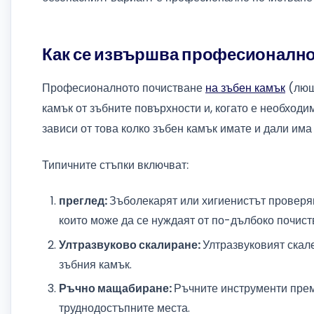
Как се извършва професионално
Професионалното почистване
на зъбен камък
(лющ
камък от зъбните повърхности и, когато е необходи
зависи от това колко зъбен камък имате и дали има
Типичните стъпки включват:
преглед:
Зъболекарят или хигиенистът проверяв
които може да се нуждаят от по-дълбоко почист
Ултразвуково скалиране:
Ултразвуковият скале
зъбния камък.
Ръчно мащабиране:
Ръчните инструменти прем
труднодостъпните места.