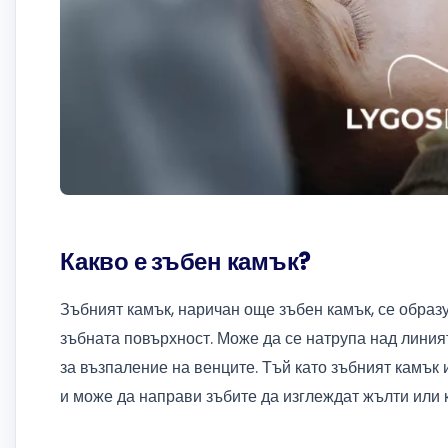
Какво е зъбен камък?
Зъбният камък, наричан още зъбен камък, се образу
зъбната повърхност. Може да се натрупа над линият
за възпаление на венците. Тъй като зъбният камък 
и може да направи зъбите да изглеждат жълти или 