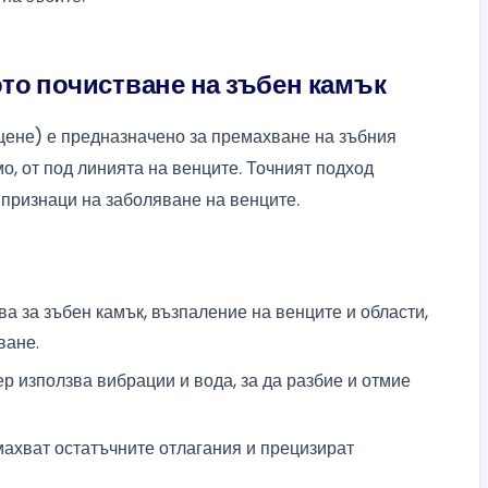
то почистване на зъбен камък
ене) е предназначено за премахване на зъбния
мо, от под линията на венците. Точният подход
 признаци на заболяване на венците.
а за зъбен камък, възпаление на венците и области,
ване.
р използва вибрации и вода, за да разбие и отмие
ахват остатъчните отлагания и прецизират