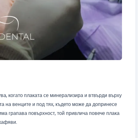
ва, когато плаката се минерализира и втвърди върху
а на венците и под тях, където може да допринесе
има грапава повърхност, той привлича повече плака
кафяви.