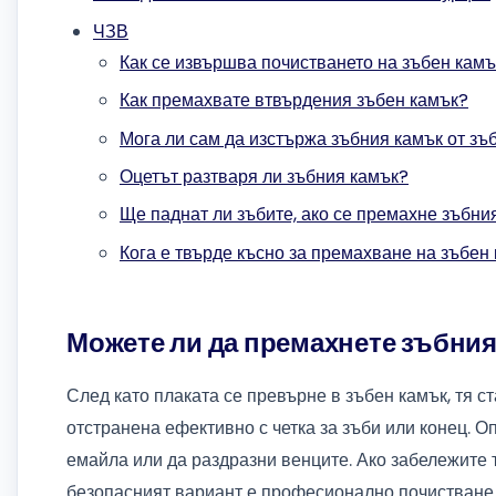
ЧЗВ
Как се извършва почистването на зъбен камъ
Как премахвате втвърдения зъбен камък?
Мога ли сам да изстържа зъбния камък от зъ
Оцетът разтваря ли зъбния камък?
Ще паднат ли зъбите, ако се премахне зъбни
Кога е твърде късно за премахване на зъбен
Можете ли да премахнете зъбния
След като плаката се превърне в зъбен камък, тя с
отстранена ефективно с четка за зъби или конец. О
емайла или да раздразни венците. Ако забележите 
безопасният вариант е професионално почистване 