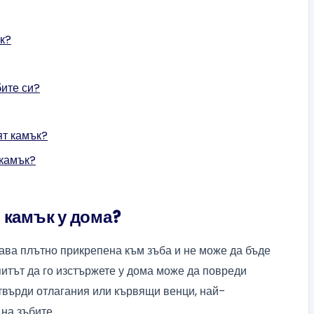
к?
бите си?
ят камък?
 камък?
 камък у дома?
тава плътно прикрепена към зъба и не може да бъде
питът да го изстържете у дома може да повреди
твърди отлагания или кървящи венци, най-
на зъбите.