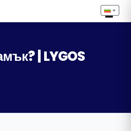
Nederlands
English
Français
амък? | LYGOS
Deutsch
Português
Español
Türkçe
Italiano
Български