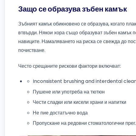
Защо се образува зъбен камък
Зъбният камък обикновено се образува, когато пла
втвърди. Някои хора също образуват зъбен камък п
навиците. Намаляването на риска се свежда до по
почистване.
Често срещаните рискови фактори включват:
Inconsistent brushing and interdental clean
Пушене или употреба на тютюн
Чести сладки или кисели храни и напитки
Не пие достатъчно вода
Пропускане на редовни стоматологични прег