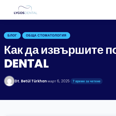
БЛОГ
ОБЩА СТОМАТОЛОГИЯ
Как да извършите п
DENTAL
Dt. Betül Türkhan
·
март 6, 2025
·
7 време за четене